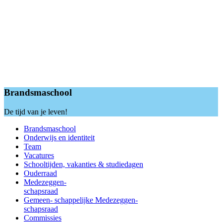
Brandsmaschool
De tijd van je leven!
Brandsmaschool
Onderwijs en identiteit
Team
Vacatures
Schooltijden, vakanties & studiedagen
Ouderraad
Medezeggen-
schapsraad
Gemeen- schappelijke Medezeggen-
schapsraad
Commissies